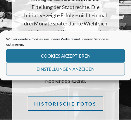
Erteilung der Stadtrechte. Die
Initiative zeigte Erfolg – nicht einmal
drei Monate später durfte Wiehl sich
Stadt nennen! Die entsprechende
Urkunde datiert vom 22. Juni 1971. Auf
Wir verwenden Cookies, um unsere Website und unseren Service zu
optimieren.
dem Foto ist zwar ein früherer
Gemeinderat zu sehen, es zeigt aber u.
COOKIES AKZEPTIEREN
a. den späteren ersten Bürgermeister
EINSTELLUNGEN ANZEIGEN
der Stadt Wiehl, Ernst Hardt, links am
Kopfende sitzend.
HISTORISCHE FOTOS