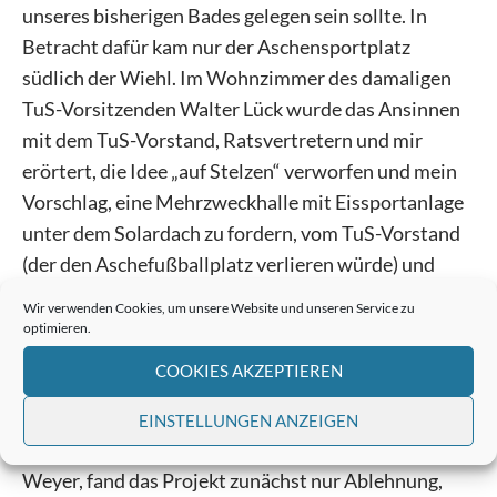
unseres bisherigen Bades gelegen sein sollte. In
Betracht dafür kam nur der Aschensportplatz
südlich der Wiehl. Im Wohnzimmer des damaligen
TuS-Vorsitzenden Walter Lück wurde das Ansinnen
mit dem TuS-Vorstand, Ratsvertretern und mir
erörtert, die Idee „auf Stelzen“ verworfen und mein
Vorschlag, eine Mehrzweckhalle mit Eissportanlage
unter dem Solardach zu fordern, vom TuS-Vorstand
(der den Aschefußballplatz verlieren würde) und
später vom Rat angenommen.
Wir verwenden Cookies, um unsere Website und unseren Service zu
optimieren.
Im Ministerium war der Schreck groß. Man suchte
COOKIES AKZEPTIEREN
einige Monate nach anderen geeigneten Flächen,
fand aber so schnell keine. Bei der obersten
EINSTELLUNGEN ANZEIGEN
Kommunalaufsicht NRW, Innenminister Willy
Weyer, fand das Projekt zunächst nur Ablehnung,